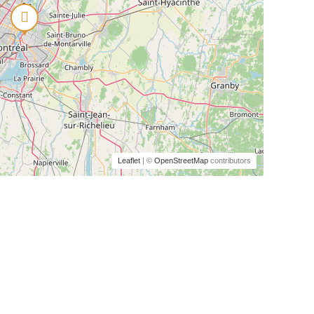
Leaflet
| ©
OpenStreetMap
contributors