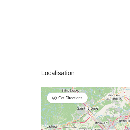
Get Directions