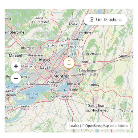
Get Directions
Leaflet
| ©
OpenStreetMap
contributors