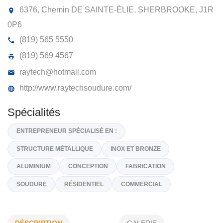
RAYTECH SOUDURE INC
6376, Chemin DE SAINTE-ÉLIE, SHERBROOKE,
J
0P6
(819) 565 5550
(819) 569 4567
raytech@hotmail.com
http://www.raytechsoudure.com/
Spécialités
ENTREPRENEUR SPÉCIALISÉ EN :
DÉSCRIPTION
GALERIE