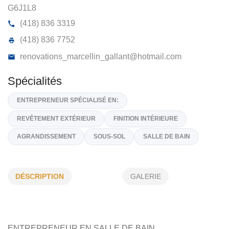
RÉNOVATIONS MARCELLIN GALLANT
699, Rue PRINCIPALE, ST-ÉTIENNE-DE-LAUZON,
G6J1L8
(418) 836 3319
(418) 836 7752
renovations_marcellin_gallant@hotmail.com
Spécialités
DÉSCRIPTION
GALERIE
ENTREPRENEUR SPÉCIALISÉ EN:
REVÊTEMENT EXTÉRIEUR
FINITION INTÉRIEURE
ENTREPRENEUR EN
SALLE DE BAIN
AGRANDISSEMENT
SOUS-SOL
SALLE DE BAIN