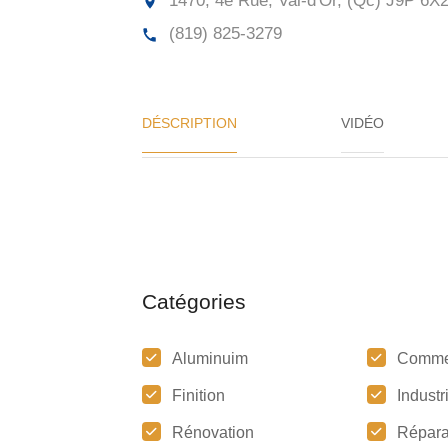
1470, 4e Rue, Val-d'Or, (Qc)
J9P 6X
(819) 825-3279
DÉSCRIPTION
VIDÉO
Catégories
Aluminuim
Comme
Finition
Industr
Rénovation
Répara