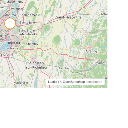
Leaflet
| ©
OpenStreetMap
contributors