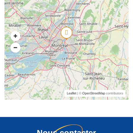
Leaflet
| ©
OpenStreetMap
contributors
Nous contacter