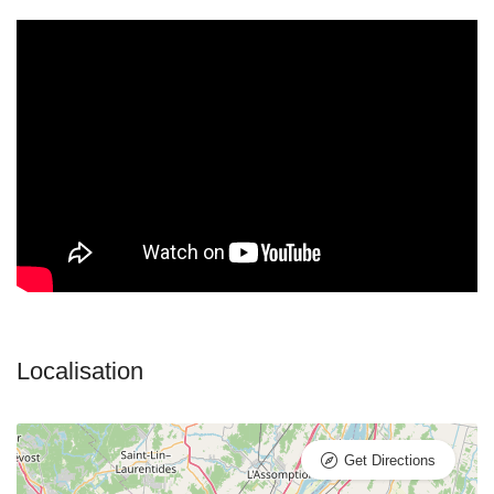
Get Directions