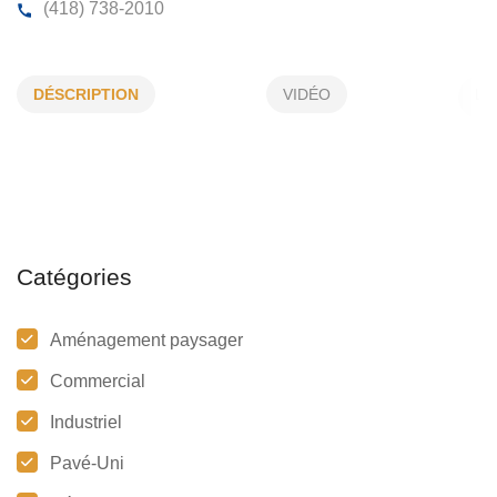
SERRES BERNIER INC
DÉSCRIPTION
VIDÉO
221, Route 132, St-Simon, (Qc)
G0L 4C0
(418) 738-2010
Catégories
Aménagement paysager
Commercial
Industriel
Pavé-Uni