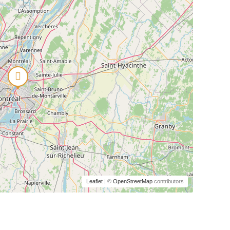
Leaflet
| ©
OpenStreetMap
contributors