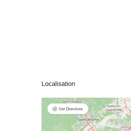
Get Directions