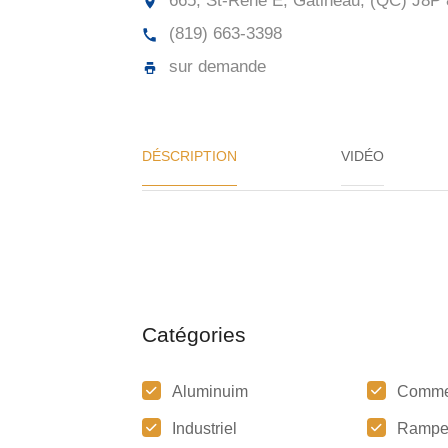
665, St-René E, Gatineau, (QC) J8P
(819) 663-3398
sur demande
DÉSCRIPTION
VIDÉO
Catégories
Aluminuim
Comme
Industriel
Ramp