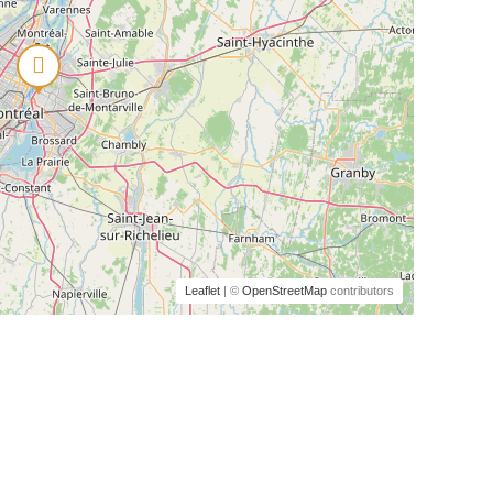
Leaflet
| ©
OpenStreetMap
contributors