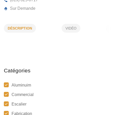
SOUDURE UNIQUE VAL D’OR INC
DÉSCRIPTION
VIDÉO
165, Des Distributeurs, Val-d'Or, (Qc)
J9P 6Y1
(819) 825-0717
Sur Demande
Catégories
Aluminuim
Commercial
Escalier
Fabrication