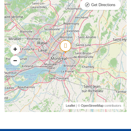
Get Directions
Leaflet
| ©
OpenStreetMap
contributors