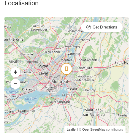
Get Directions
Leaflet
| ©
OpenStreetMap
contributors