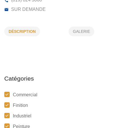
STORE DU NORD INC
DÉSCRIPTION
GALERIE
902, 3E AV, VAL-D’OR, (QC)
J9P 1T1
(819) 824 3060
SUR DEMANDE
Catégories
Commercial
Finition
Industriel
Peinture