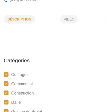
SYLVAIN HENLEY
DÉSCRIPTION
VIDÉO
143 , Hallé , CP 367, Lambton , (Qc) G0M 1H0
(418) 486-2842
Catégories
Coffrages
Commercial
Construction
Dalle
Gestion de Projet