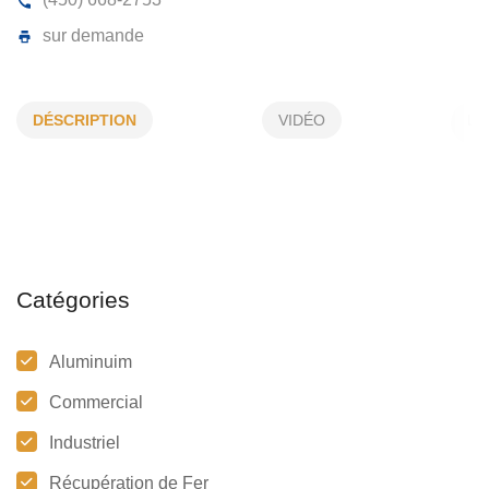
TEMPERLEY INC
DÉSCRIPTION
VIDÉO
07, Pl de Naples, Laval, (QC) H7M 4L6
(450) 668-2753
sur demande
Catégories
Aluminuim
Commercial
Industriel
Récupération de Fer