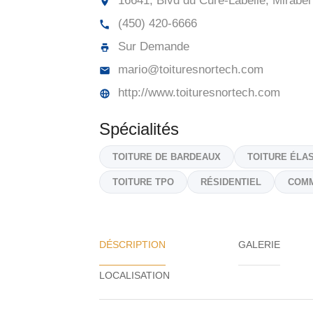
16641, Blvd du Curé-Labelle, Mirabel
(450) 420-6666
Sur Demande
mario@toituresnortech.com
http://www.toituresnortech.com
Spécialités
TOITURE DE BARDEAUX
TOITURE ÉLA
TOITURE TPO
RÉSIDENTIEL
COMM
DÉSCRIPTION
GALERIE