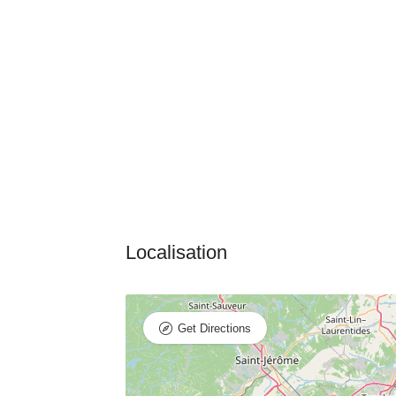
Get Directions