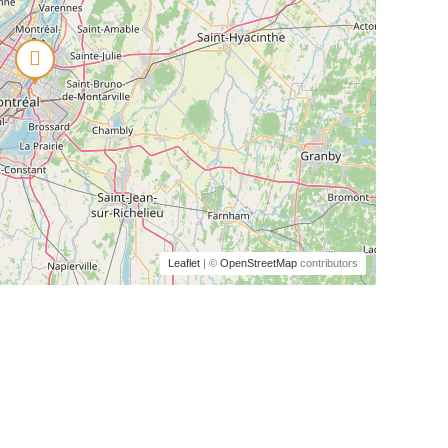
Leaflet
| ©
OpenStreetMap
contributors