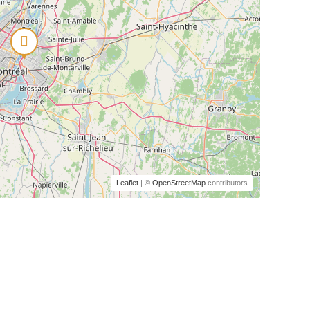
Leaflet
| ©
OpenStreetMap
contributors