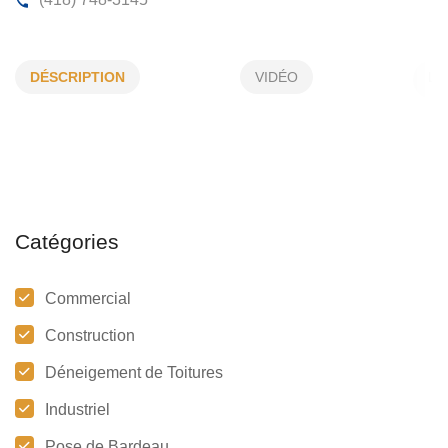
TOITURES DARIO BOLDUC
DÉSCRIPTION
VIDÉO
57, Lac Dores, CP 189, Chibougamau, (Qc)
G8P 2K
(418) 748-3145
Catégories
Commercial
Construction
Déneigement de Toitures
Industriel
Pose de Bardeau