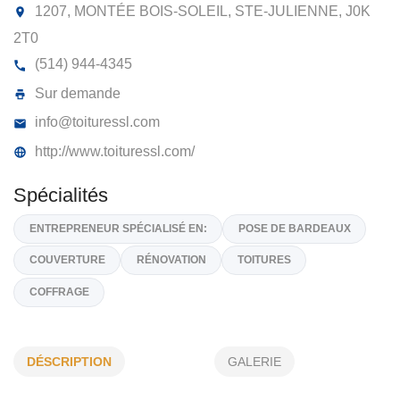
TOITURES SL ENR
1207, MONTÉE BOIS-SOLEIL, STE-JULIENNE,
J0
2T0
(514) 944-4345
Sur demande
info@toituressl.com
http://www.toituressl.com/
Spécialités
DÉSCRIPTION
GALERIE
ENTREPRENEUR SPÉCIALISÉ EN:
POSE DE BARDEAUX