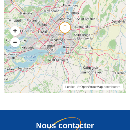
Leaflet
| ©
OpenStreetMap
contributors
Nous contacter