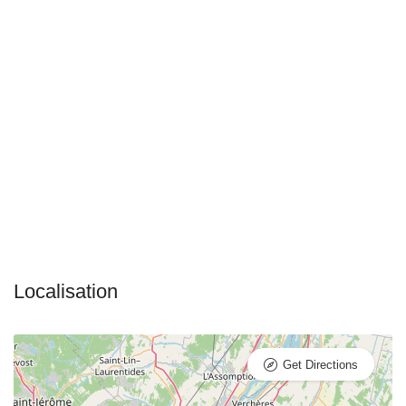
Get Directions