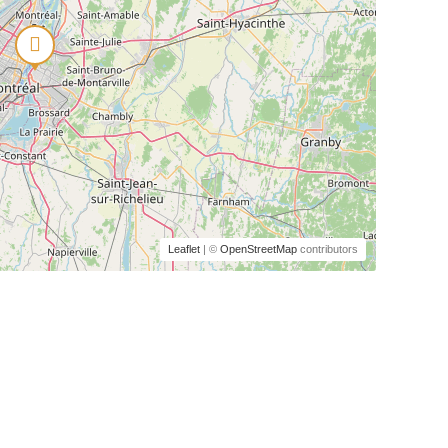
Leaflet
| ©
OpenStreetMap
contributors