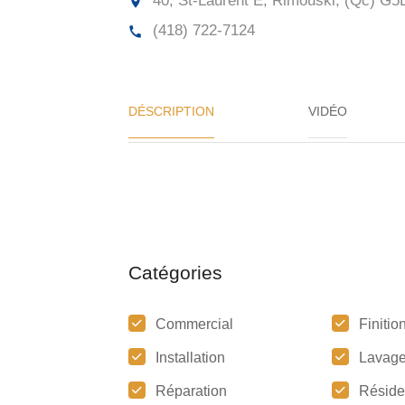
40, St-Laurent E, Rimouski, (Qc)
G5L
(418) 722-7124
DÉSCRIPTION
VIDÉO
Catégories
Commercial
Finitio
Installation
Lavage 
Réparation
Réside