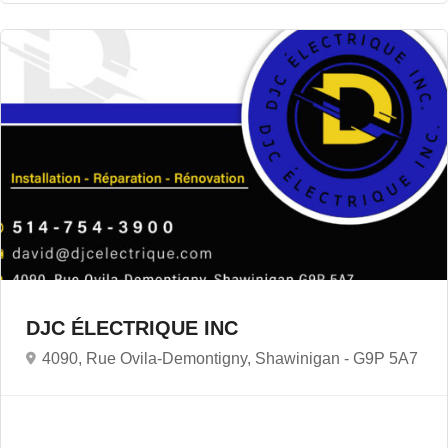
DJC ÉLECTRIQUE INC
4090, Rue Ovila-Demontigny, Shawinigan -
G9P 5A7