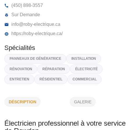
ROBY ÉLECTRIQUE INC
4518, Rue Du Mont-Pontbriand, Rawdon
J0K 1S0
(450) 898-3557
Sur Demande
info@roby-electrique.ca
https://roby-electrique.ca/
Spécialités
DÉSCRIPTION
GALERIE
PANNEAUX DE GÉNÉRATRICE
INSTALLATION
RÉNOVATION
RÉPARATION
ÉLECTRICITÉ
Électricien professionnel à votre service