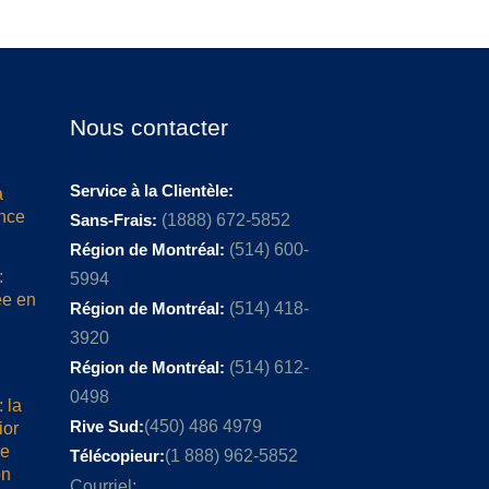
Nous contacter
Service à la Clientèle:
a
ence
Sans-Frais:
(1888) 672-5852
Région de Montréal:
(514) 600-
:
5994
ée en
Région de Montréal:
(514) 418-
3920
Région de Montréal:
(514) 612-
0498
 la
Rive Sud:
(450) 486 4979
ior
me
Télécopieur:
(1 888) 962-5852
on
Courriel: