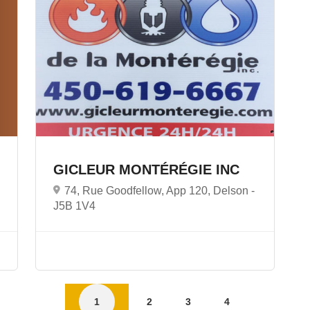
GICLEUR MONTÉRÉGIE INC
74, Rue Goodfellow, App 120, Delson -
J5B 1V4
1
2
3
4