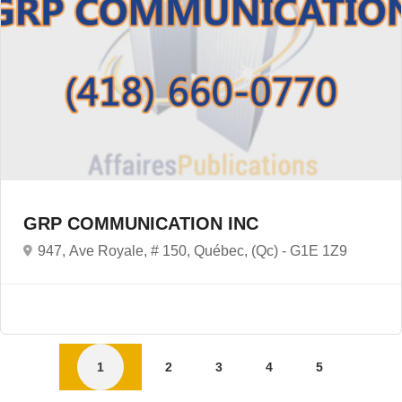
GRP COMMUNICATION INC
947, Ave Royale, # 150, Québec, (Qc) -
G1E 1Z9
1
2
3
4
5