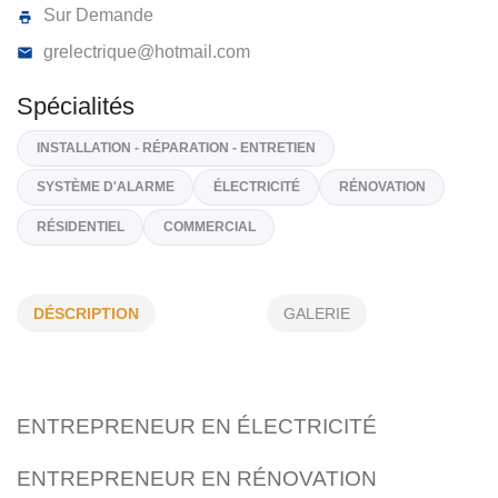
GR ÉLECTRIQUE
640, 9E Avenue, Lachine,
H8S 3C4
(514) 817 7540
Sur Demande
grelectrique@hotmail.com
Spécialités
DÉSCRIPTION
GALERIE
INSTALLATION - RÉPARATION - ENTRETIEN
SYSTÈME D'ALARME
ÉLECTRICITÉ
RÉNOVATION
RÉSIDENTIEL
COMMERCIAL
ENTREPRENEUR EN ÉLECTRICITÉ
ENTREPRENEUR EN RÉNOVATION