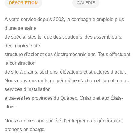
FONDATIONS CIRCULAIRES
CONSTRUCTION DE SILO
DÉSCRIPTION
GALERIE
BÂTIMENT D'ACIER
TRAVAUX PUBLIC
À votre service depuis 2002, la compagnie emploie plus
APRÈS-SINISTRE
MAINTENANCE
COMMERCIAL
d’une trentaine
INDUSTRIEL
de spécialistes tel que des soudeurs, des assembleurs,
des monteurs de
structure d’acier et des électromécaniciens. Tous effectuent
la construction
de silo à grains, séchoirs, élévateurs et structures d’acier.
Nous couvrons un large périmètre d’action et l’on offre nos
services d’installation
à travers les provinces du Québec, Ontario et aux États-
Unis.
Nous sommes une société d’entrepreneurs généraux et
prenons en charge