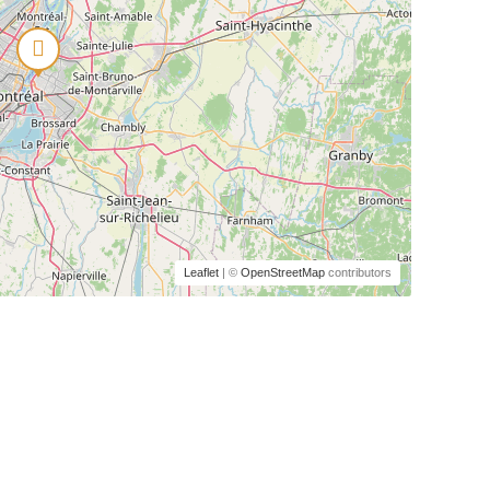
Leaflet
| ©
OpenStreetMap
contributors