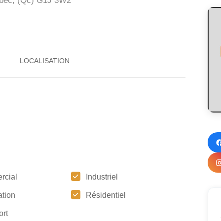
bec, (Qc)
G1J 3W2
rcial
Industriel
tion
Résidentiel
ort