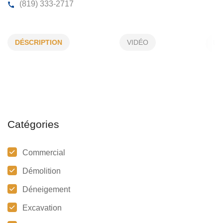
ASPHALTAGE THÉO PAQUET INC
DÉSCRIPTION
VIDÉO
849, Route 111 E, La Sarre, (Qc)
J9Z 2X2
(819) 333-2717
Catégories
Commercial
Démolition
Déneigement
Excavation