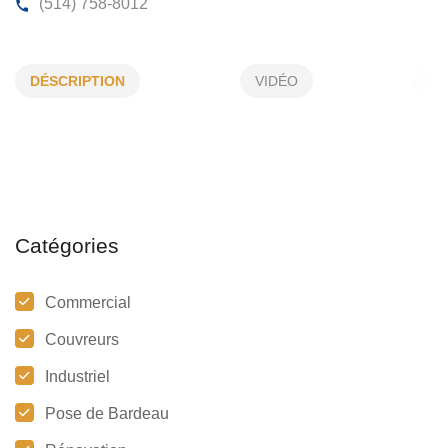
AXE TOITURES INC
DÉSCRIPTION
VIDÉO
38, des Cyprès, Blainville, (Qc)
J7C 0C3
(514) 758-8012
Catégories
Commercial
Couvreurs
Industriel
Pose de Bardeau