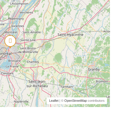
Leaflet
| ©
OpenStreetMap
contributors