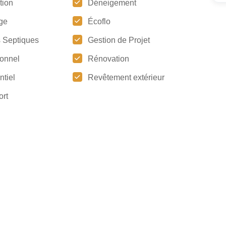
tion
Déneigement
ge
Écoflo
 Septiques
Gestion de Projet
tionnel
Rénovation
ntiel
Revêtement extérieur
ort