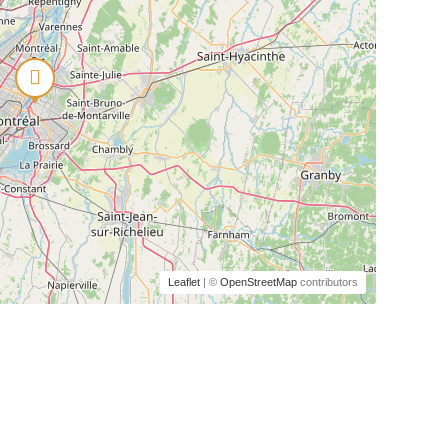
Leaflet
| ©
OpenStreetMap
contributors