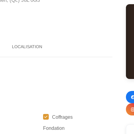
ien, (Qc)
J8L 0G3
Coffrages
Fondation