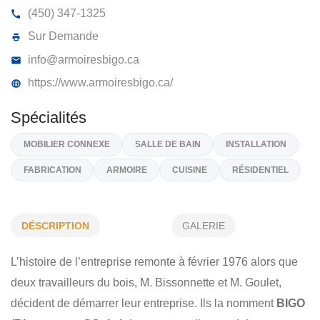
BIGO INC
275, 5E Av, St-Jean-Sur-Richelieu
J2X 1T8
(450) 347-1325
Sur Demande
info@armoiresbigo.ca
https://www.armoiresbigo.ca/
DÉSCRIPTION
GALERIE
Spécialités
L’histoire de l’entreprise remonte à février 1976 alors que
MOBILIER CONNEXE
SALLE DE BAIN
INSTALLATION
deux travailleurs du bois, M. Bissonnette et M. Goulet,
FABRICATION
ARMOIRE
CUISINE
RÉSIDENTIEL
décident de démarrer leur entreprise. Ils la nomment
BIGO