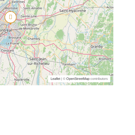
Leaflet
| ©
OpenStreetMap
contributors