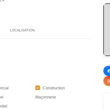
L4
rcial
Construction
iel
Maçonnerie
ntiel