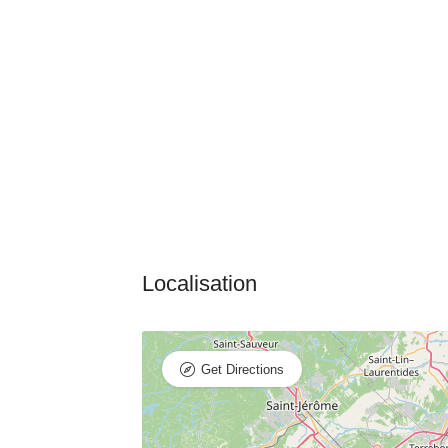
Get Directions