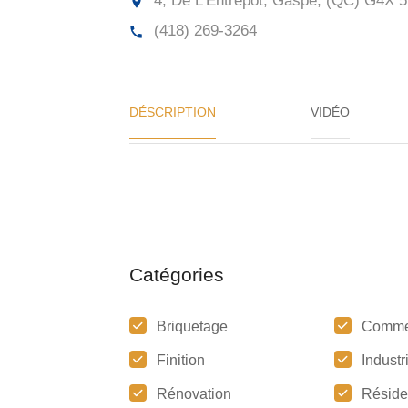
4, De L'Entrepôt, Gaspé, (QC)
G4X 5
(418) 269-3264
DÉSCRIPTION
VIDÉO
Catégories
Briquetage
Comme
Finition
Industr
Rénovation
Réside