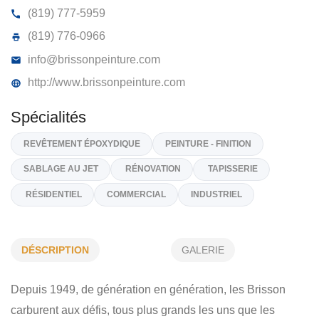
BRISSON PEINTURE GROUPE PF
2, Rue Ducharme, Gatineau
J8Y 3P4
(819) 777-5959
(819) 776-0966
info@brissonpeinture.com
http://www.brissonpeinture.com
Spécialités
DÉSCRIPTION
GALERIE
REVÊTEMENT ÉPOXYDIQUE
PEINTURE - FINITION
Depuis 1949, de génération en génération, les Brisson
SABLAGE AU JET
RÉNOVATION
TAPISSERIE
carburent aux défis, tous plus grands les uns que les