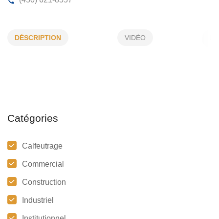
CALFEUTRAGE-PRO INC
DÉSCRIPTION
VIDÉO
3185, Jean, Terrebonne, (Qc) J6Y 1A5
(450) 621-8557
Catégories
Calfeutrage
Commercial
Construction
Industriel
Institutionnel