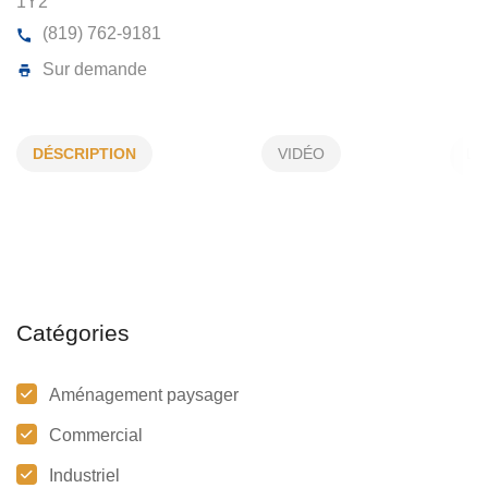
CENTRE JARDIN LAC PELLETIER
2060, Boul Témiscamingue, Rouyn-Noranda, (Qc)
J
DÉSCRIPTION
VIDÉO
1Y2
(819) 762-9181
Sur demande
Catégories
Aménagement paysager
Commercial
Industriel