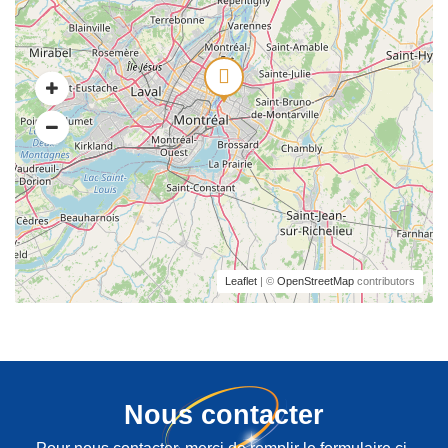
Leaflet
| ©
OpenStreetMap
contributors
Nous contacter