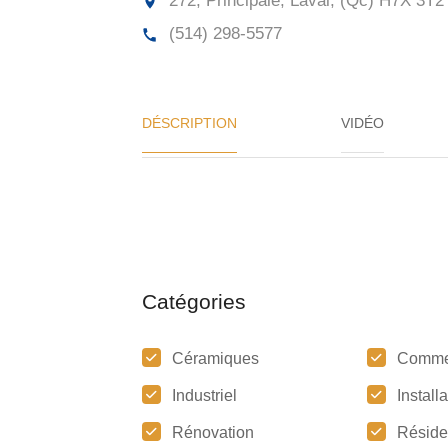
272, Principale, Laval, (Qc)
H7X 3T2
(514) 298-5577
DÉSCRIPTION
VIDÉO
Catégories
Céramiques
Comme
Industriel
Install
Rénovation
Réside