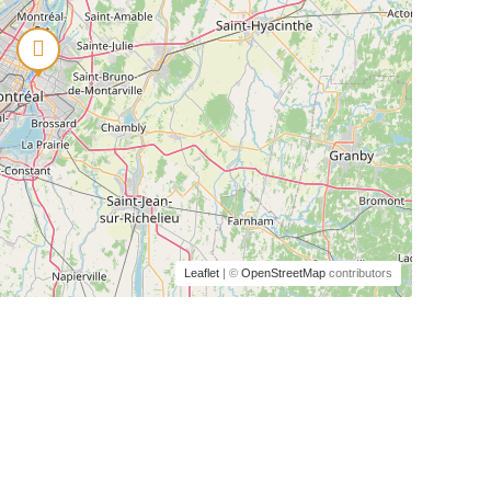
Leaflet
| ©
OpenStreetMap
contributors