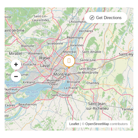
Get Directions
Leaflet
| ©
OpenStreetMap
contributors