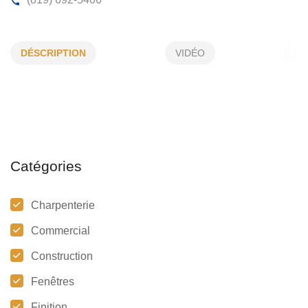
CONSTRUCTION ALPINE COMPAGNI
DÉSCRIPTION
VIDÉO
9445 , Foreman , Trois-Rivières ,(Qc) G8Y 4H2
(819) 692-5406
Catégories
Charpenterie
Commercial
Construction
Fenêtres
Finition