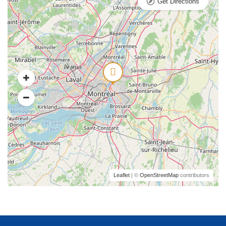
Get Directions
Leaflet
| ©
OpenStreetMap
contributors