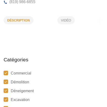
CONSTRUCTION CURTIS LAVELL
DÉSCRIPTION
VIDÉO
4375, Rte 315, Mayo, (Qc)
J8L 4C8
(819) 986-6855
Catégories
Commercial
Démolition
Déneigement
Excavation