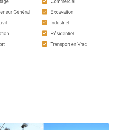
tage
Commercial
reneur Général
Excavation
ivil
Industriel
tion
Résidentiel
ort
Transport en Vrac