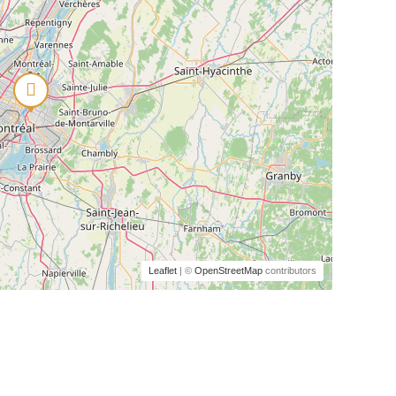
Leaflet
| ©
OpenStreetMap
contributors