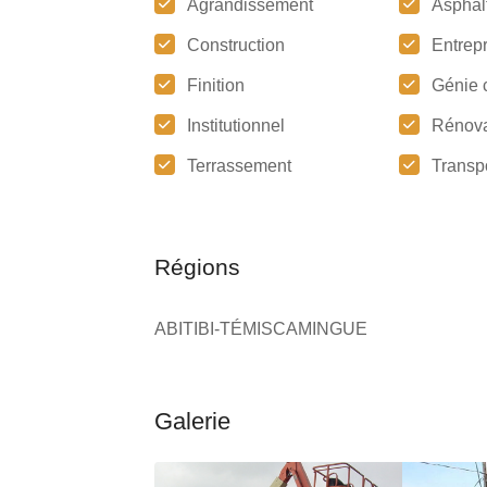
Agrandissement
Asphal
Construction
Entrep
Finition
Génie c
Institutionnel
Rénova
Terrassement
Transp
Régions
ABITIBI-TÉMISCAMINGUE