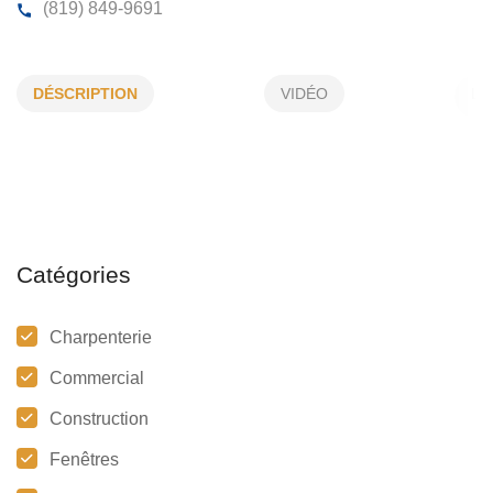
CONSTRUCTION NSR
DÉSCRIPTION
VIDÉO
622, Merrill, Coaticook, (Qc)
J1A 1X5
(819) 849-9691
Catégories
Charpenterie
Commercial
Construction
Fenêtres