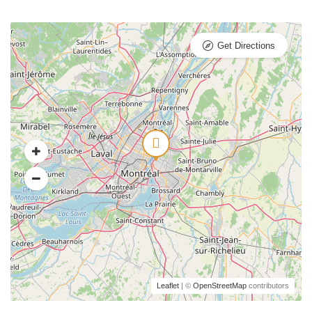
Get Directions
Leaflet
| ©
OpenStreetMap
contributors