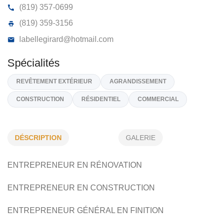
CONSTRUCTION RICHARD VANIER
2247, Ch Bolduc, St-Rémi-d-Tin, (Qc)
J0A 1K0
(819) 357-0699
(819) 359-3156
labellegirard@hotmail.com
DÉSCRIPTION
GALERIE
Spécialités
ENTREPRENEUR EN RÉNOVATION
REVÊTEMENT EXTÉRIEUR
AGRANDISSEMENT
CONSTRUCTION
RÉSIDENTIEL
COMMERCIAL
ENTREPRENEUR EN CONSTRUCTION
ENTREPRENEUR GÉNÉRAL EN FINITION