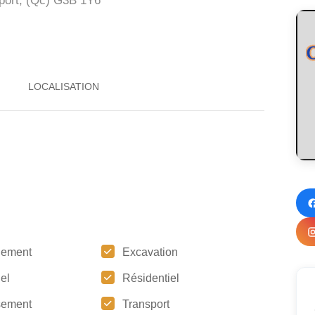
ort, (Qc)
G3B 1Y6
gement
Excavation
iel
Résidentiel
sement
Transport