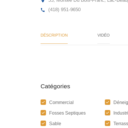
55, Montée Du Bois-Franc, Lac-Beaup
(418) 951-9650
DÉSCRIPTION
VIDÉO
Catégories
Commercial
Dénei
Fosses Septiques
Industr
Sable
Terras