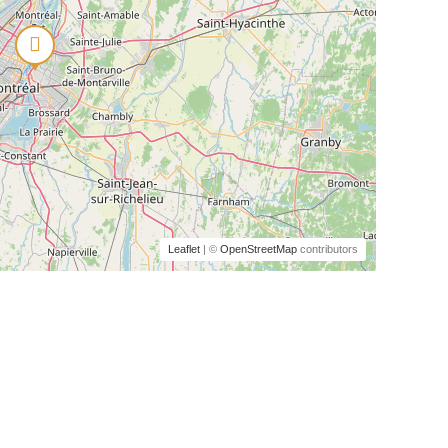
Leaflet
| ©
OpenStreetMap
contributors