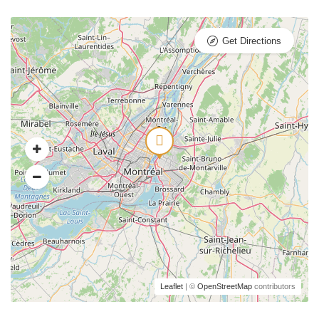
Get Directions
Leaflet
| ©
OpenStreetMap
contributors