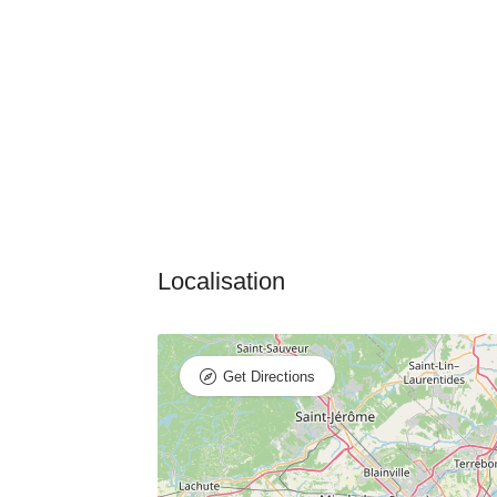
Get Directions