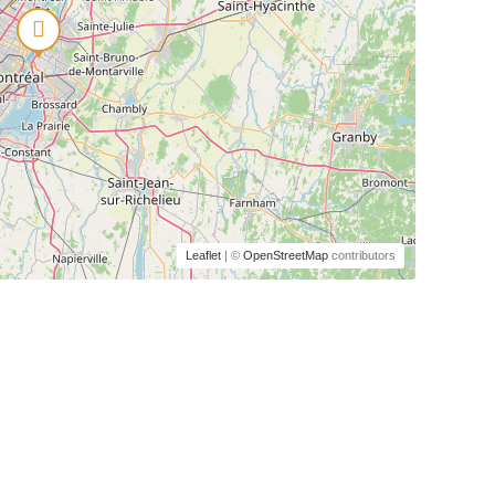
Leaflet
| ©
OpenStreetMap
contributors