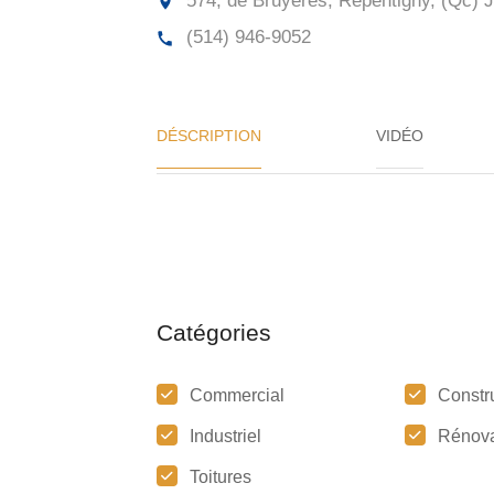
574, de Bruyères, Repentigny, (Qc)
J
(514) 946-9052
DÉSCRIPTION
VIDÉO
Catégories
Commercial
Constr
Industriel
Rénova
Toitures