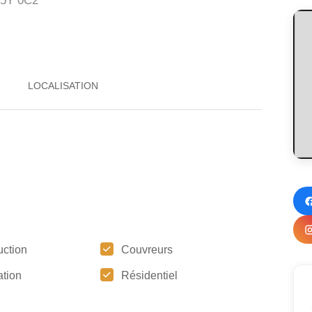
5Y 0C2
uction
Couvreurs
tion
Résidentiel