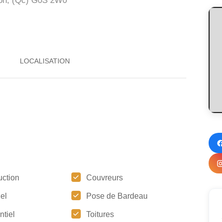
on, (Qc)
G0S 2W0
uction
Couvreurs
iel
Pose de Bardeau
ntiel
Toitures