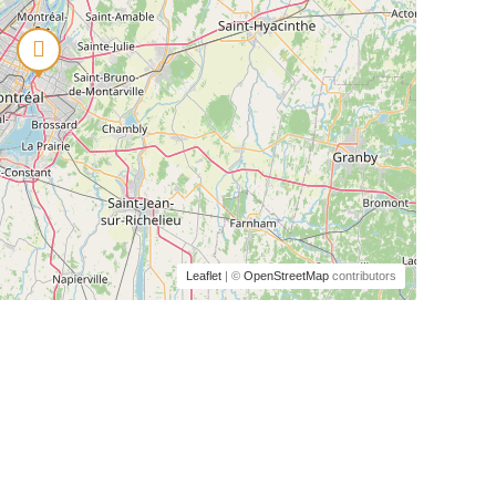
Leaflet
| ©
OpenStreetMap
contributors