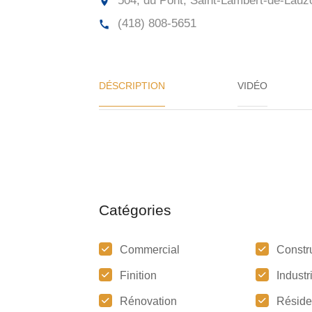
504, du Pont, Saint-Lambert-de-Lauz
(418) 808-5651
DÉSCRIPTION
VIDÉO
Catégories
Commercial
Constr
Finition
Industr
Rénovation
Réside