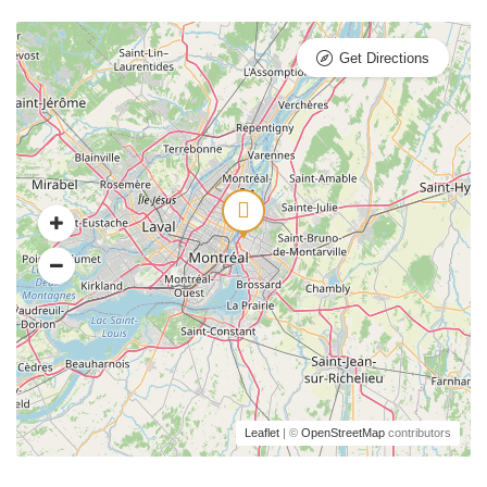
Get Directions
Leaflet
| ©
OpenStreetMap
contributors