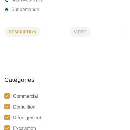
DONALD LÉTOURNEAU INC
DÉSCRIPTION
VIDÉO
2223, Rte 216, St-Philémon, (Qc)
G0R 4A0
(418) 469-3151
Sur demande
Catégories
Commercial
Démolition
Déneigement
Excavation