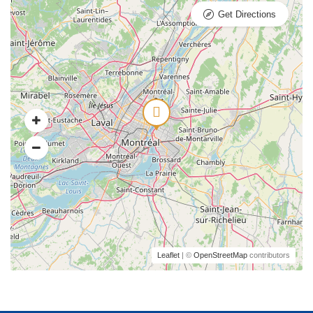
Get Directions
Leaflet
| ©
OpenStreetMap
contributors