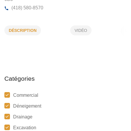
DRAINAGES DES DEUX RIVES
DÉSCRIPTION
VIDÉO
1333, De La Courtine, L'Ancienne-Lorette, (QC)
G2E
6B3
(418) 580-8570
Catégories
Commercial
Déneigement
Drainage
Excavation