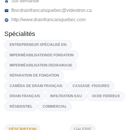
DRAINS FRANÇAIS QUÉBEC
503, 5e Avenue, Sainte-Anne-des-Plaines,
J0N 1H0
(450) 478-7767
Sur demande
fbvcdrainfrancaisquebec@videotron.ca
http://www.drainfrancaisquebec.com
Spécialités
ENTREPRENEUR SPÉCIALISÉ EN:
IMPERMÉABILISATIONDE FONDATION
IMPERMÉABILISATION DEDRAINAGE
RÉPARATION DE FONDATION
DÉSCRIPTION
GALERIE